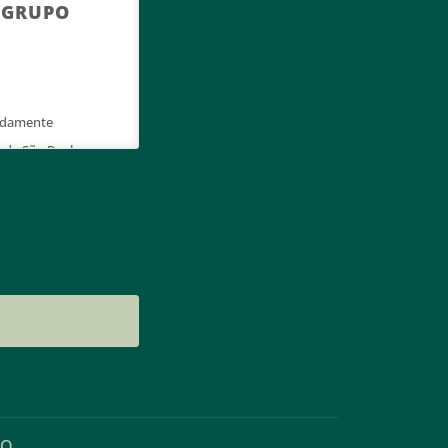
O GRUPO
vidamente
 de São Paulo,
lam pela sua
ais são de cunho
. As informações
de forma privada
s lançamentos.
hamos os seus
gurança de
 denominados
allas”) e/ou
ÃO