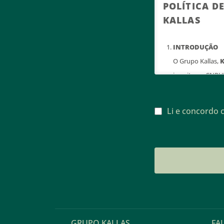
POLÍTICA D
KALLAS
INTRODUÇÃO
O Grupo Kallas,
K
inscrita no CNPJ
na Rua João Loure
privacidade. Gar
Li e concordo c
sigiloso e são t
coletadas median
apenas para melh
Esta Política de
dados pessoais, 
dados.
Esta Política de
“Titulares” ou “
GRUPO KALLAS
FA