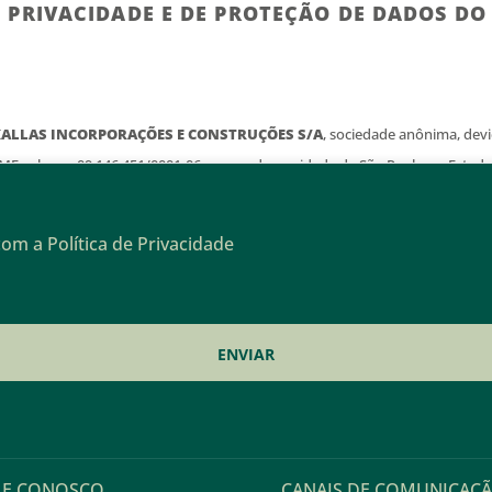
E PRIVACIDADE E DE PROTEÇÃO DE DADOS D
ALLAS INCORPORAÇÕES E CONSTRUÇÕES S/A
, sociedade anônima, de
/MF sob o n. 09.146.451/0001-06, com sede na cidade de São Paulo no Estado
nço, 432, sala 30, Vila Nova Conceição, São Paulo, SP e suas controladas ze
antimos que todos os dados fornecidos por você em nossos cadastros digit
om a Política de Privacidade
ratados com protocolos técnicos e boas práticas de segurança da informação
te seu consentimento ao acessar o website do Grupo Kallas são utilizadas 
orar a sua experiência no nosso site e mantê-lo atualizado sobre os nosso
 Privacidade descreve como coletamos, tratamos, armazenamos e compartil
recomendamos que você leia atentamente e conheça nossas práticas de se
 Privacidade e de Proteção de Dados do Grupo Kallas se aplica a todos (aqui
Você”) que acessarem o site do Grupo Kallas (também chamado de “Nós” ou “K
LE CONOSCO
CANAIS DE COMUNICAÇ