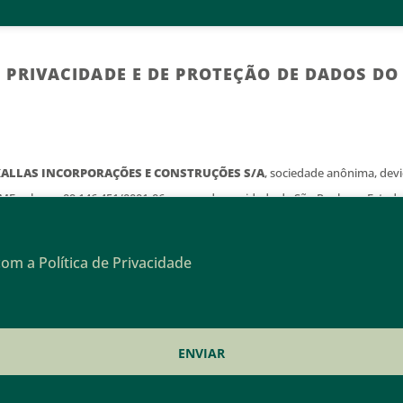
E PRIVACIDADE E DE PROTEÇÃO DE DADOS D
ALLAS INCORPORAÇÕES E CONSTRUÇÕES S/A
, sociedade anônima, de
/MF sob o n. 09.146.451/0001-06, com sede na cidade de São Paulo no Estado
nço, 432, sala 30, Vila Nova Conceição, São Paulo, SP e suas controladas ze
antimos que todos os dados fornecidos por você em nossos cadastros digit
om a Política de Privacidade
ratados com protocolos técnicos e boas práticas de segurança da informação
te seu consentimento ao acessar o website do Grupo Kallas são utilizadas 
orar a sua experiência no nosso site e mantê-lo atualizado sobre os nosso
 Privacidade descreve como coletamos, tratamos, armazenamos e compartil
recomendamos que você leia atentamente e conheça nossas práticas de se