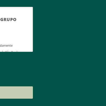
O GRUPO
vidamente
 de São Paulo,
lam pela sua
ais são de cunho
. As informações
de forma privada
s lançamentos.
hamos os seus
gurança de