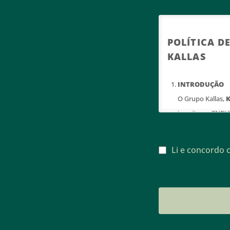
POLÍTICA D
KALLAS
INTRODUÇÃO
O Grupo Kallas,
K
inscrita no CNPJ
na Rua João Loure
privacidade. Gar
Li e concordo c
sigiloso e são t
coletadas median
apenas para melh
Esta Política de
dados pessoais, 
dados.