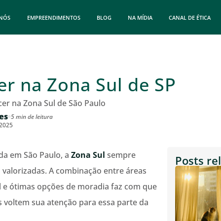
 NÓS
EMPREENDIMENTOS
BLOG
NA MÍDIA
CANAL DE ÉTICA
er na Zona Sul de SP
cer na Zona Sul de São Paulo
es
5 min de leitura
/2025
da em São Paulo, a
Zona Sul
sempre
Posts re
valorizadas. A combinação entre áreas
vel e ótimas opções de moradia faz com que
es voltem sua atenção para essa parte da