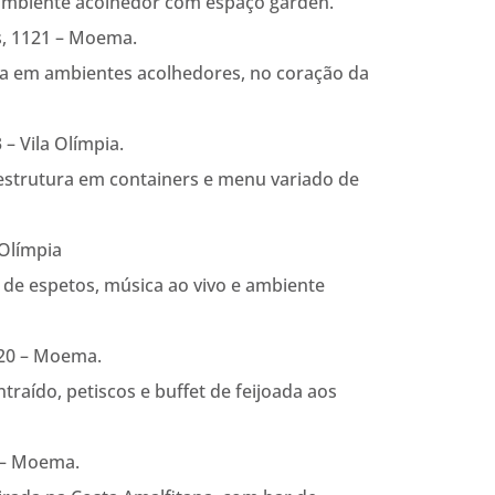
 ambiente acolhedor com espaço garden.
, 1121 – Moema.
iva em ambientes acolhedores, no coração da
– Vila Olímpia.
trutura em containers e menu variado de
 Olímpia
 de espetos, música ao vivo e ambiente
520 – Moema.
raído, petiscos e buffet de feijoada aos
 – Moema.