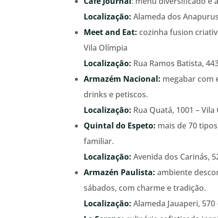
Café Journal
: menu diversificado e
Localização:
Alameda dos Anapurus
Meet and Eat:
cozinha fusion criat
Vila Olímpia
Localização:
Rua Ramos Batista, 443 
Armazém Nacional:
megabar com es
drinks e petiscos.
Localização:
Rua Quatá, 1001 – Vila
Quintal do Espeto:
mais de 70 tipos
familiar.
Localização:
Avenida dos Carinás, 
Armazén Paulista:
ambiente descont
sábados, com charme e tradição.
Localização:
Alameda Jauaperi, 570