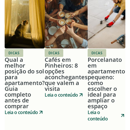
DICAS
DICAS
DICAS
Qual a
Cafés em
Porcelanato
melhor
Pinheiros: 8
em
posição do sol
opções
apartamento
para
aconchegantes
pequeno:
apartamento?
que valem a
como
Guia
visita
escolher o
completo
ideal para
Leia o conteúdo
antes de
ampliar o
comprar
espaço
Leia o conteúdo
Leia o
conteúdo