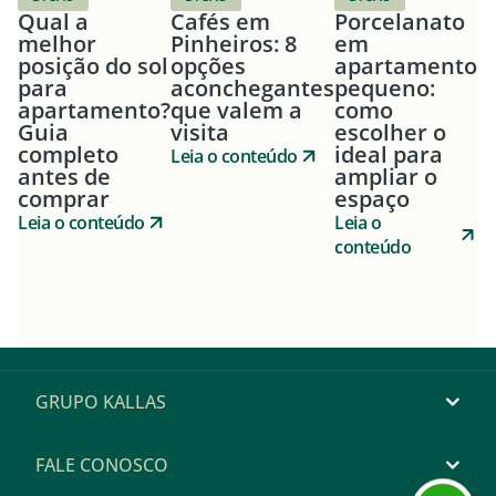
Qual a
Cafés em
Porcelanato
melhor
Pinheiros: 8
em
posição do sol
opções
apartamento
para
aconchegantes
pequeno:
apartamento?
que valem a
como
Guia
visita
escolher o
completo
ideal para
Leia o conteúdo
antes de
ampliar o
comprar
espaço
Leia o conteúdo
Leia o
conteúdo
GRUPO KALLAS
FALE CONOSCO