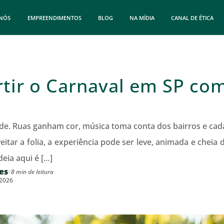
 NÓS
EMPREENDIMENTOS
BLOG
NA MÍDIA
CANAL DE ÉTICA
rtir o Carnaval em SP co
de. Ruas ganham cor, música toma conta dos bairros e cada
tar a folia, a experiência pode ser leve, animada e chei
deia aqui é […]
es
8 min de leitura
/2026