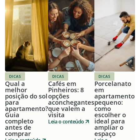
DICAS
DICAS
DICAS
Qual a
Cafés em
Porcelanato
melhor
Pinheiros: 8
em
posição do sol
opções
apartamento
para
aconchegantes
pequeno:
apartamento?
que valem a
como
Guia
visita
escolher o
completo
ideal para
Leia o conteúdo
antes de
ampliar o
comprar
espaço