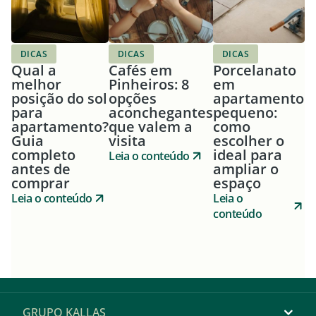
DICAS
DICAS
DICAS
Qual a
Cafés em
Porcelanato
melhor
Pinheiros: 8
em
posição do sol
opções
apartamento
para
aconchegantes
pequeno:
apartamento?
que valem a
como
Guia
visita
escolher o
completo
ideal para
Leia o conteúdo
antes de
ampliar o
comprar
espaço
Leia o conteúdo
Leia o
conteúdo
GRUPO KALLAS