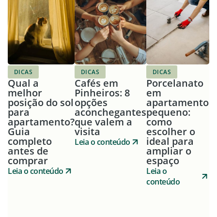
DICAS
DICAS
DICAS
Qual a
Cafés em
Porcelanato
melhor
Pinheiros: 8
em
posição do sol
opções
apartamento
para
aconchegantes
pequeno:
apartamento?
que valem a
como
Guia
visita
escolher o
completo
ideal para
Leia o conteúdo
antes de
ampliar o
comprar
espaço
Leia o conteúdo
Leia o
conteúdo