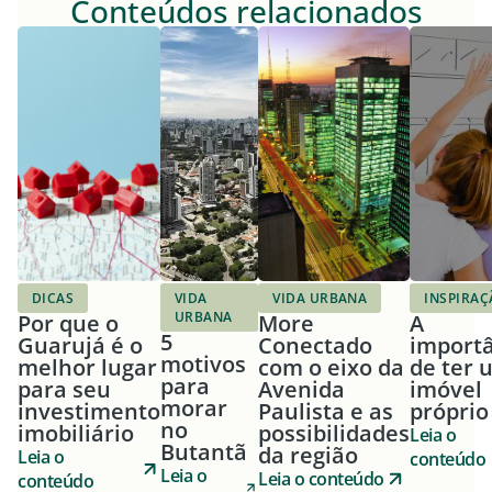
Conteúdos relacionados
DICAS
VIDA
VIDA URBANA
INSPIRAÇ
URBANA
Por que o
More
A
5
Guarujá é o
Conectado
import
motivos
melhor lugar
com o eixo da
de ter 
para
para seu
Avenida
imóvel
morar
investimento
Paulista e as
próprio
no
imobiliário
possibilidades
Leia o
Butantã
da região
Leia o
conteúdo
Leia o
Leia o conteúdo
conteúdo